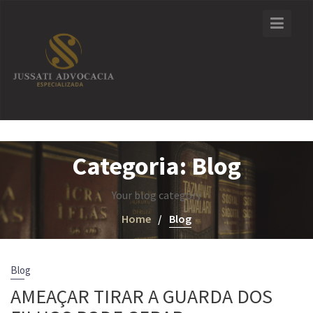
Skip
to
content
Categoria:
Blog
Your blog category
Home
Blog
Blog
AMEAÇAR TIRAR A GUARDA DOS