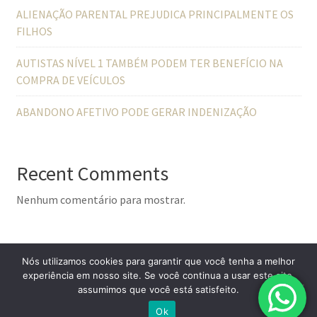
ALIENAÇÃO PARENTAL PREJUDICA PRINCIPALMENTE OS
FILHOS
AUTISTAS NÍVEL 1 TAMBÉM PODEM TER BENEFÍCIO NA
COMPRA DE VEÍCULOS
ABANDONO AFETIVO PODE GERAR INDENIZAÇÃO
Recent Comments
Nenhum comentário para mostrar.
Nós utilizamos cookies para garantir que você tenha a melhor
experiência em nosso site. Se você continua a usar este site,
assumimos que você está satisfeito.
© All Right Reserved
Lawyer Zone by
Acme Themes
Ok