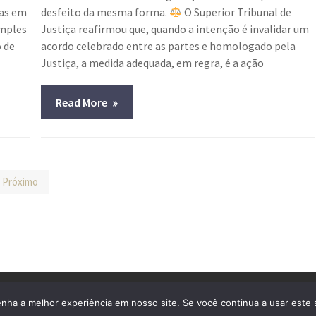
tas em
desfeito da mesma forma.
O Superior Tribunal de
imples
Justiça reafirmou que, quando a intenção é invalidar um
 de
acordo celebrado entre as partes e homologado pela
Justiça, a medida adequada, em regra, é a ação
Read More
Próximo
s
enha a melhor experiência em nosso site. Se você continua a usar este 