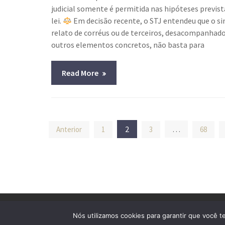
judicial somente é permitida nas hipóteses previs
lei.
Em decisão recente, o STJ entendeu que o s
relato de corréus ou de terceiros, desacompanhado
outros elementos concretos, não basta para
Read More
Navegação
2
…
Anterior
1
3
68
por
posts
© All Right Reserved
Lawyer Zone by
Acme Theme
Nós utilizamos cookies para garantir que você t