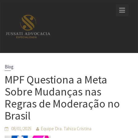
Skip
to
content
Blog
MPF Questiona a Meta
Sobre Mudanças nas
Regras de Moderação no
Brasil
08/01/2025
Equipe Dra. Tahiza Cristina