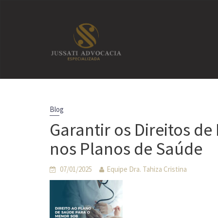
Skip
to
content
Blog
Garantir os Direitos d
nos Planos de Saúde
07/01/2025
Equipe Dra. Tahiza Cristina