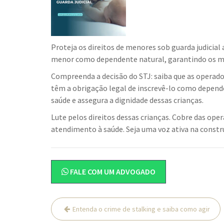
Proteja os direitos de menores sob guarda judicial
menor como dependente natural, garantindo os mes
Compreenda a decisão do STJ: saiba que as operad
têm a obrigação legal de inscrevê-lo como depende
saúde e assegura a dignidade dessas crianças.
Lute pelos direitos dessas crianças. Cobre das op
atendimento à saúde. Seja uma voz ativa na constru
FALE COM UM ADVOGADO
Navegação
Entenda o crime de stalking e saiba como agir
de