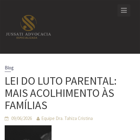
Skip
to
content
Blog
LEI DO LUTO PARENTAL:
MAIS ACOLHIMENTO ÀS
FAMÍLIAS
09/06/2026
Equipe Dra. Tahiza Cristina