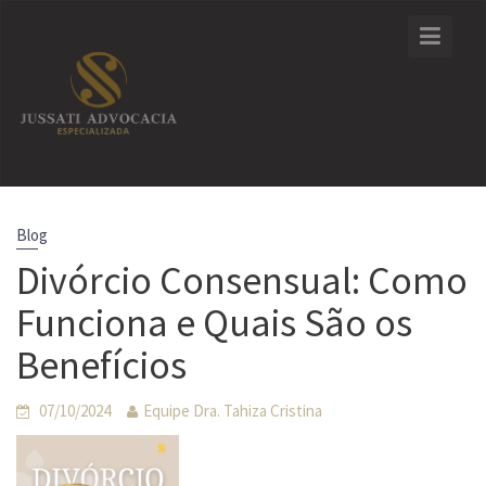
Skip
to
content
Blog
Divórcio Consensual: Como
Funciona e Quais São os
Benefícios
07/10/2024
Equipe Dra. Tahiza Cristina