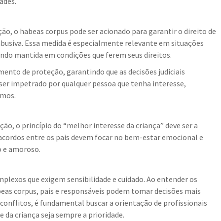
ades.
ção, o habeas corpus pode ser acionado para garantir o direito de
abusiva. Essa medida é especialmente relevante em situações
sendo mantida em condições que ferem seus direitos.
ento de proteção, garantindo que as decisões judiciais
 ser impetrado por qualquer pessoa que tenha interesse,
imos.
ção, o princípio do “melhor interesse da criança” deve ser a
s e acordos entre os pais devem focar no bem-estar emocional e
o e amoroso.
mplexos que exigem sensibilidade e cuidado. Ao entender os
abeas corpus, pais e responsáveis podem tomar decisões mais
conflitos, é fundamental buscar a orientação de profissionais
e da criança seja sempre a prioridade.