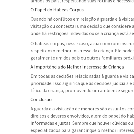
ambos os pais, respeitando suas rotinas e necessid
O Papel do Habeas Corpus
Quando há conflitos em relação à guarda e à visita
visitação ou contestar uma decisão que considere 
onde há restrições indevidas ou se a criança está 
O habeas corpus, nesse caso, atua como um instrum
respeitem o melhor interesse da criança. Ele pode
geralmente um dos pais ou outros familiares próx
A Importância do Melhor Interesse da Criança
Em todas as decisões relacionadas à guarda e visita
prioridade. Isso significa que as decisões judiciai
físico da criança, promovendo um ambiente segur
Conclusão
A guarda e a visitação de menores são assuntos co
direitos e deveres envolvidos, além do papel do h
informadas e justas. Sempre que houver dúvidas ou 
especializados para garantir que o melhor interess