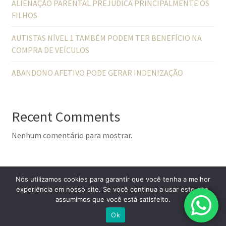
ALIENAÇÃO PARENTAL PREJUDICA PRINCIPALMENTE OS
FILHOS
AUTISTAS NÍVEL 1 TAMBÉM PODEM TER BENEFÍCIO NA
COMPRA DE VEÍCULOS
ABANDONO AFETIVO PODE GERAR INDENIZAÇÃO
Recent Comments
Nenhum comentário para mostrar.
Nós utilizamos cookies para garantir que você tenha a melhor
experiência em nosso site. Se você continua a usar este site,
assumimos que você está satisfeito.
© All Right Reserved
Lawyer Zone by
Acme Themes
Ok