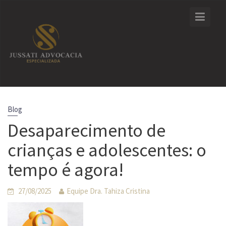
Skip
to
content
Blog
Desaparecimento de
crianças e adolescentes: o
tempo é agora!
27/08/2025
Equipe Dra. Tahiza Cristina