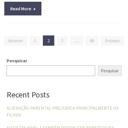
Read More
Navegação
2
…
Anterior
1
3
68
Próximo
por
posts
Pesquisar
Pesquisar
Recent Posts
ALIENAÇÃO PARENTAL PREJUDICA PRINCIPALMENTE OS
FILHOS
AUTISTAS NÍVEL 1 TAMBÉM PODEM TER BENEFÍCIO NA