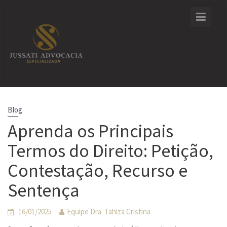
Skip
to
content
Blog
Aprenda os Principais
Termos do Direito: Petição,
Contestação, Recurso e
Sentença
16/01/2025
Equipe Dra. Tahiza Cristina