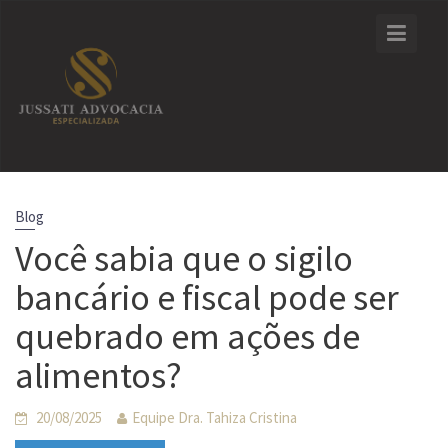
Skip
to
content
Blog
Você sabia que o sigilo
bancário e fiscal pode ser
quebrado em ações de
alimentos?
20/08/2025
Equipe Dra. Tahiza Cristina