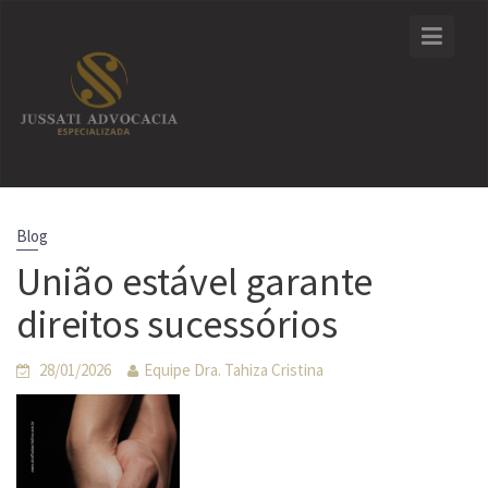
Skip
to
content
Blog
União estável garante
direitos sucessórios
28/01/2026
Equipe Dra. Tahiza Cristina