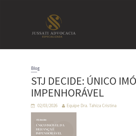
Skip
to
content
Blog
STJ DECIDE: ÚNICO IM
IMPENHORÁVEL
02/03/2026
Equipe Dra. Tahiza Cristina