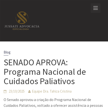
Skip
to
content
Blog
SENADO APROVA:
Programa Nacional de
Cuidados Paliativos
23/10/2025
Equipe Dra. Tahiza Cristina
O Senado aprovou a criação do Programa Nacional de
Cuidados Paliativos, voltado a oferecer assistência a pessoas