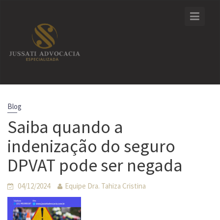
Skip
to
content
Blog
Saiba quando a
indenização do seguro
DPVAT pode ser negada
04/12/2024
Equipe Dra. Tahiza Cristina