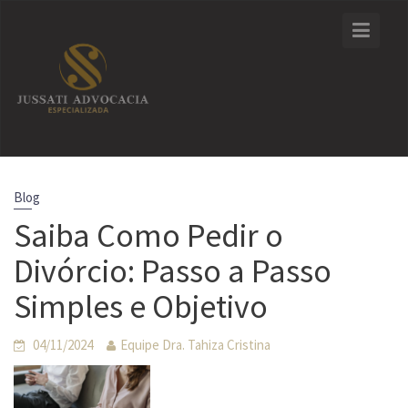
Skip
to
content
Blog
Saiba Como Pedir o
Divórcio: Passo a Passo
Simples e Objetivo
04/11/2024
Equipe Dra. Tahiza Cristina