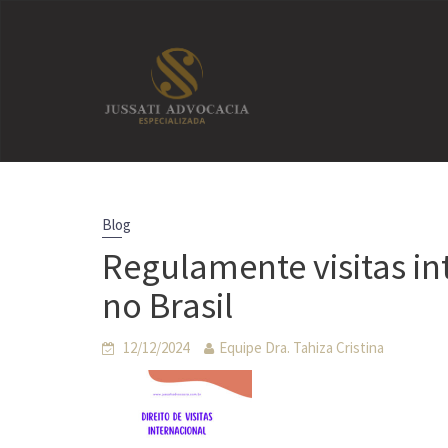
Skip
to
content
Blog
Regulamente visitas int
no Brasil
12/12/2024
Equipe Dra. Tahiza Cristina