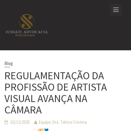
Skip
to
content
Blog
REGULAMENTAÇÃO DA
PROFISSÃO DE ARTISTA
VISUAL AVANÇA NA
CÂMARA
02/12/2025
Equipe Dra. Tahiza Cristina