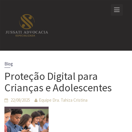
Skip
to
content
Blog
Proteção Digital para
Crianças e Adolescentes
22/08/2025
Equipe Dra. Tahiza Cristina