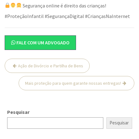
Segurança online é direito das crianças!
#ProteçãoInfantil #SegurançaDigital #CriançasNaInternet
FALE COM UM ADVOGADO
Navegação
Ação de Divórcio e Partilha de Bens
de
Post
Mais proteção para quem garante nossas entregas!
Pesquisar
Pesquisar