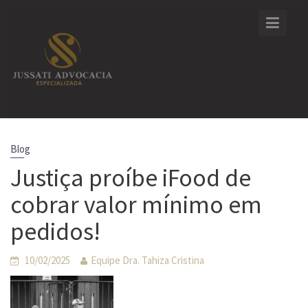
Skip
to
content
Blog
Justiça proíbe iFood de
cobrar valor mínimo em
pedidos!
10/02/2025
Equipe Dra. Tahiza Cristina