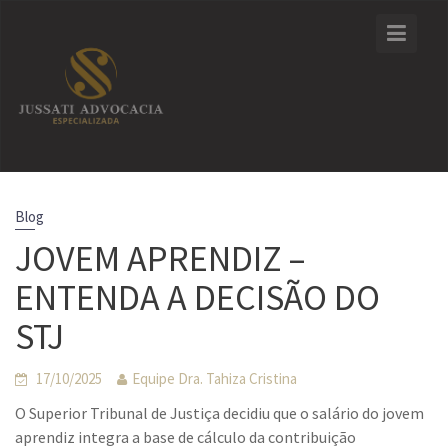
Skip
to
content
Blog
JOVEM APRENDIZ –
ENTENDA A DECISÃO DO
STJ
17/10/2025
Equipe Dra. Tahiza Cristina
O Superior Tribunal de Justiça decidiu que o salário do jovem
aprendiz integra a base de cálculo da contribuição