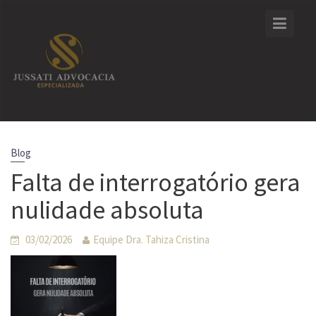
Skip
to
content
Blog
Falta de interrogatório gera
nulidade absoluta
03/02/2026
Equipe Dra. Tahiza Cristina