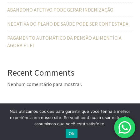
ABANDONO AFETIVO PODE GERAR INDENIZAÇÃO
NEGATIVA DO PLANO DE SAÚDE PODE SER CONTESTADA
PAGAMENTO AUTOMÁTICO DA PENSÃO ALIMENTÍCIA
AGORA É LEI
Recent Comments
Nenhum comentário para mostrar.
Nós utilizamos cookies para garantir que você tenha a melhor
experiência em nosso site. Se você continua a usar este site,
assumimos que você está satisfeito.
© All Right Reserved
Lawyer Zone by
Acme Themes
Ok