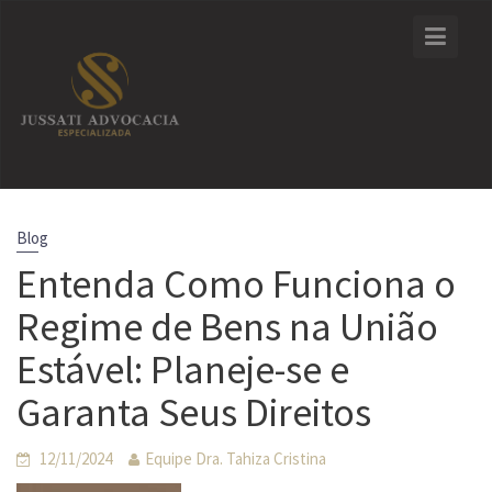
Skip
to
content
Blog
Entenda Como Funciona o
Regime de Bens na União
Estável: Planeje-se e
Garanta Seus Direitos
12/11/2024
Equipe Dra. Tahiza Cristina