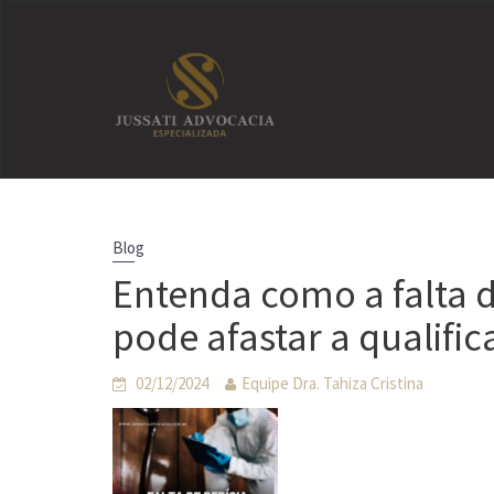
Skip
to
content
Blog
Entenda como a falta de
pode afastar a qualifi
02/12/2024
Equipe Dra. Tahiza Cristina