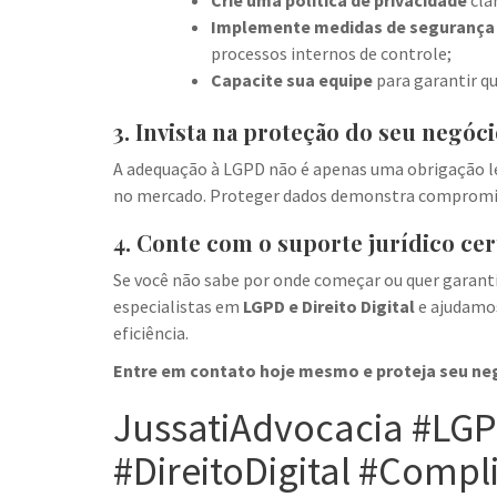
Crie uma política de privacidade
cla
Implemente medidas de segurança
processos internos de controle;
Capacite sua equipe
para garantir q
3. Invista na proteção do seu negóc
A adequação à LGPD não é apenas uma obrigação 
no mercado. Proteger dados demonstra compromisso
4. Conte com o suporte jurídico cer
Se você não sabe por onde começar ou quer garant
especialistas em
LGPD e Direito Digital
e ajudamos
eficiência.
Entre em contato hoje mesmo e proteja seu neg
JussatiAdvocacia #LG
#DireitoDigital #Compl