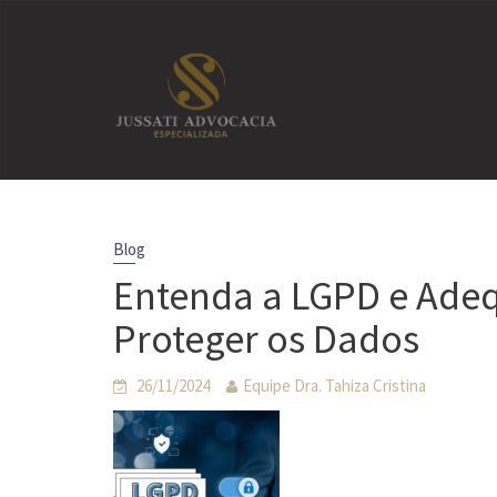
Skip
to
content
Blog
Entenda a LGPD e Ade
Proteger os Dados
26/11/2024
Equipe Dra. Tahiza Cristina