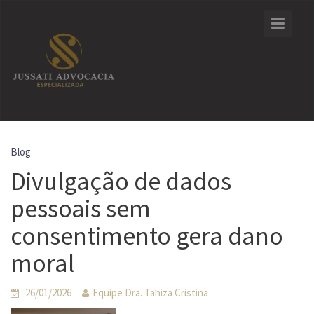
Skip
to
content
Blog
Divulgação de dados
pessoais sem
consentimento gera dano
moral
26/01/2026
Equipe Dra. Tahiza Cristina