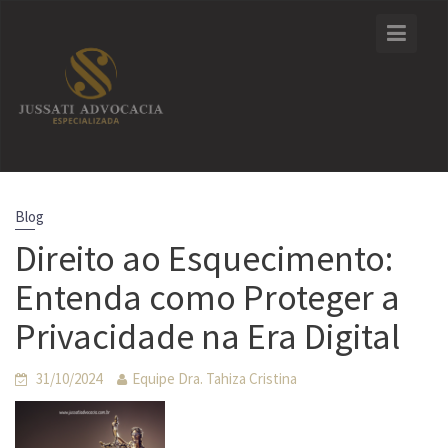
Skip
to
content
Blog
Direito ao Esquecimento:
Entenda como Proteger a
Privacidade na Era Digital
31/10/2024
Equipe Dra. Tahiza Cristina