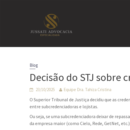
Skip
to
content
Blog
Decisão do STJ sobre 
23/10/2025
Equipe Dra. Tahiza Cristina
O Superior Tribunal de Justiça decidiu que as cred
entre subcredenciadoras e lojistas.
Ou seja, se uma subcredenciadora deixar de repass
da empresa maior (como Cielo, Rede, GetNet, etc.)