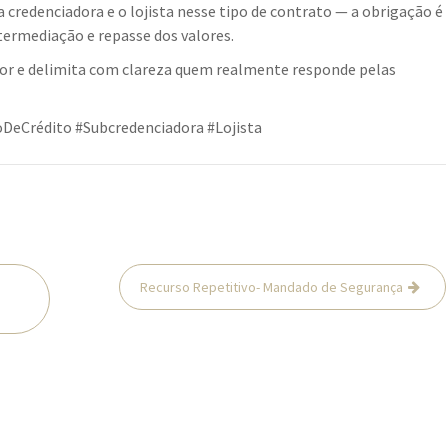
 credenciadora e o lojista nesse tipo de contrato — a obrigação é
termediação e repasse dos valores.
etor e delimita com clareza quem realmente responde pelas
oDeCrédito #Subcredenciadora #Lojista
Recurso Repetitivo- Mandado de Segurança