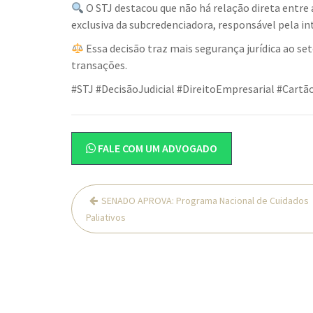
O STJ destacou que não há relação direta entre a
exclusiva da subcredenciadora, responsável pela in
Essa decisão traz mais segurança jurídica ao s
transações.
#STJ #DecisãoJudicial #DireitoEmpresarial #Cartã
FALE COM UM ADVOGADO
Navegação
SENADO APROVA: Programa Nacional de Cuidados
de
Paliativos
Post