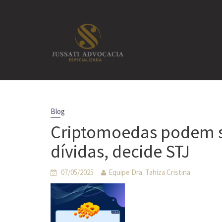
Skip
to
content
Blog
Criptomoedas podem s
dívidas, decide STJ
07/05/2025
Equipe Dra. Tahiza Cristina