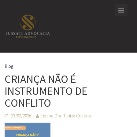
Skip
to
content
Blog
CRIANÇA NÃO É
INSTRUMENTO DE
CONFLITO
23/02/2026
Equipe Dra. Tahiza Cristina