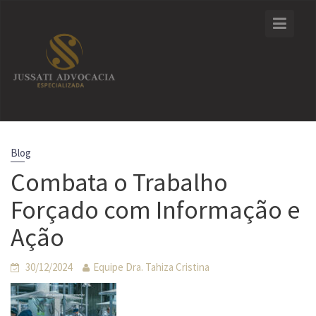
Skip
to
content
Blog
Combata o Trabalho
Forçado com Informação e
Ação
30/12/2024
Equipe Dra. Tahiza Cristina