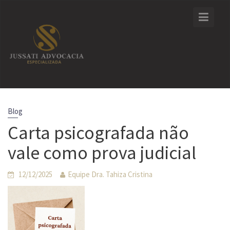
Skip
to
content
Blog
Carta psicografada não
vale como prova judicial
12/12/2025
Equipe Dra. Tahiza Cristina