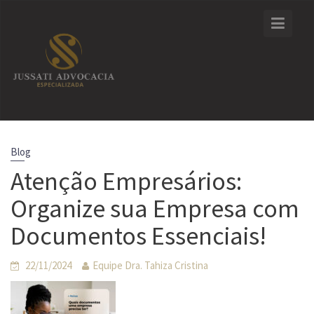
Skip
to
content
Blog
Atenção Empresários:
Organize sua Empresa com
Documentos Essenciais!
22/11/2024
Equipe Dra. Tahiza Cristina