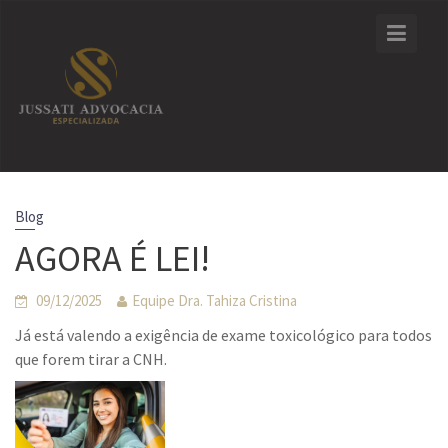
Skip
to
content
Blog
AGORA É LEI!
09/12/2025
Equipe Dra. Tahiza Cristina
Já está valendo a exigência de exame toxicológico para todos
que forem tirar a CNH.