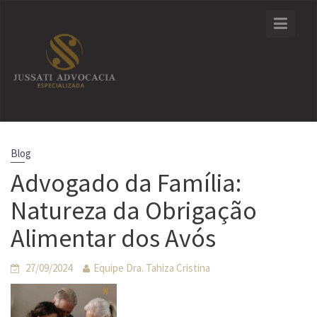
Skip
to
content
Blog
Advogado da Família:
Natureza da Obrigação
Alimentar dos Avós
27/09/2024
Equipe Dra. Tahiza Cristina