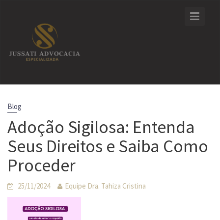
Skip
to
content
Blog
Adoção Sigilosa: Entenda
Seus Direitos e Saiba Como
Proceder
25/11/2024
Equipe Dra. Tahiza Cristina