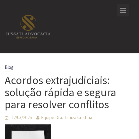
Skip
to
content
Blog
Acordos extrajudiciais:
solução rápida e segura
para resolver conflitos
12/03/2026
Equipe Dra. Tahiza Cristina