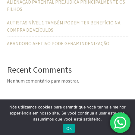
ALIENAÇÃO PARENTAL PREJUDICA PRINCIPALMENTE OS
FILHOS
AUTISTAS NÍVEL 1 TAMBÉM PODEM TER BENEFÍCIO NA
COMPRA DE VEÍCULOS
ABANDONO AFETIVO PODE GERAR INDENIZAÇÃO
Recent Comments
Nenhum comentário para mostrar.
Nós utilizamos cookies para garantir que você tenha a melhor
experiência em nosso site. Se você continua a usar este site,
assumimos que você está satisfeito.
© All Right Reserved
Lawyer Zone by
Acme Themes
Ok