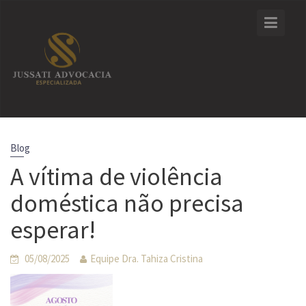
Skip
to
content
Blog
A vítima de violência
doméstica não precisa
esperar!
05/08/2025
Equipe Dra. Tahiza Cristina