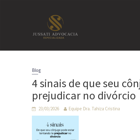
Skip
to
content
Blog
4 sinais de que seu cô
prejudicar no divórcio
23/03/2026
Equipe Dra. Tahiza Cristina