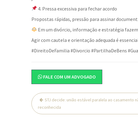
4. Pressa excessiva para fechar acordo
Propostas rápidas, pressão para assinar documentos
Em um divórcio, informação e estratégia fazem 
Agir com cautela e orientação adequada é essencial
#DireitoDeFamilia #Divorcio #PartilhaDeBens #Gua
FALE COM UM ADVOGADO
Navegação
STJ decide: união estável paralela ao casamento n
de
reconhecida
Post