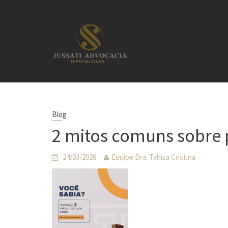
Skip
to
content
Blog
2 mitos comuns sobre 
24/03/2026
Equipe Dra. Tahiza Cristina