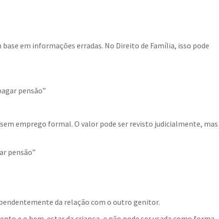
base em informações erradas. No Direito de Família, isso pode
pagar pensão”
sem emprego formal. O valor pode ser revisto judicialmente, mas
gar pensão”
ependentemente da relação com o outro genitor.
tento e o bem-estar da criança, e não pode ser usada como forma