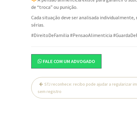
de “troca” ou punição.
Cada situação deve ser analisada individualmente,
sérias.
#DireitoDeFamilia #PensaoAlimenticia #GuardaDeF
FALE COM UM ADVOGADO
Navegação
STJ reconhece: recibo pode ajudar a regularizar i
de
sem registro
Post