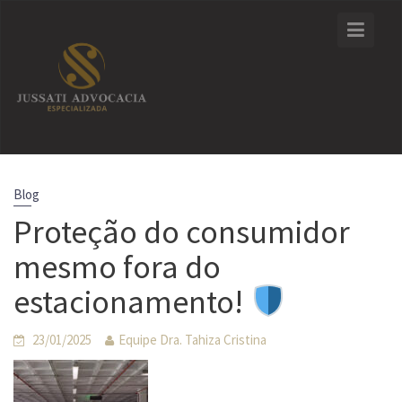
Skip
to
content
Blog
Proteção do consumidor
mesmo fora do
estacionamento!
23/01/2025
Equipe Dra. Tahiza Cristina