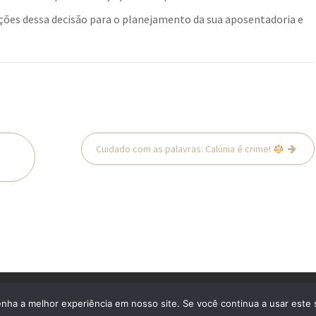
ções dessa decisão para o planejamento da sua aposentadoria e
Cuidado com as palavras: Calúnia é crime!
s
enha a melhor experiência em nosso site. Se você continua a usar este 