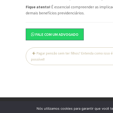
Fique atento!
É essencial compreender as implica
demais benefícios previdenciários.
FALE COM UM ADVOGADO
Navegação
Pagar pensão sem ter filhos? Entenda como isso é
de
possível!
Post
© All Right Reserved
Lawyer Zone by
Acme Theme
Nós utilizamos cookies para garantir que você t