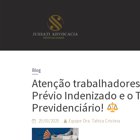
Skip
to
content
Blog
Atenção trabalhadores
Prévio Indenizado e o
Previdenciário!
25/03/2025
Equipe Dra. Tahiza Cristina