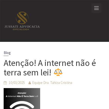
Skip
to
content
Blog
Atenção! A internet não é
terra sem lei!
10/03/2025
Equipe Dra. Tahiza Cristina