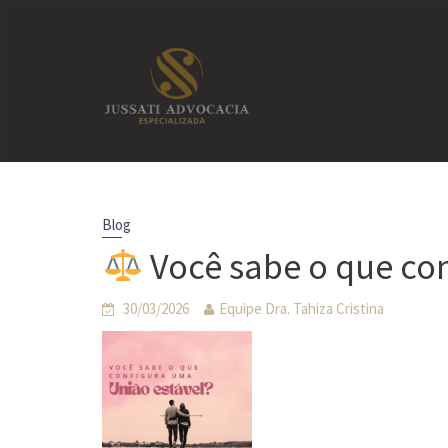
Skip
to
content
Blog
Você sabe o que con
30/03/2026
Equipe Dra. Tahiza Cristina