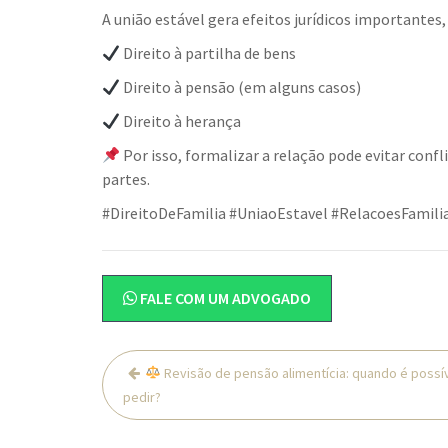
A união estável gera efeitos jurídicos importantes
Direito à partilha de bens
Direito à pensão (em alguns casos)
Direito à herança
Por isso, formalizar a relação pode evitar confl
partes.
#DireitoDeFamilia #UniaoEstavel #RelacoesFamilia
FALE COM UM ADVOGADO
Navegação
Revisão de pensão alimentícia: quando é possí
de
pedir?
Post